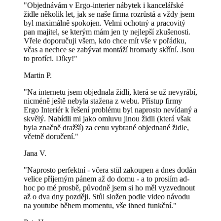
"Objednávám v Ergo-interier nábytek i kancelářské
židle několik let, jak se naše firma rozrůstá a vždy jsem
byl maximálně spokojen. Velmi ochotný a pracovitý
pan majitel, se kterým mám jen ty nejlepší zkušenosti.
Vřele doporučuji všem, kdo chce mít vše v pořádku,
včas a nechce se zabývat montáží hromady skříní. Jsou
to profíci. Díky!"
Martin P.
"Na internetu jsem objednala židli, která se už nevyrábí,
nicméně ještě nebyla stažena z webu. Přístup firmy
Ergo Interiér k řešení problému byl naprosto nevídaný a
skvělý. Nabídli mi jako omluvu jinou židli (která však
byla značně dražší) za cenu vybrané objednané židle,
včetně doručení."
Jana V.
"Naprosto perfektní - včera stůl zakoupen a dnes dodán
velice příjemým pánem až do domu - a to prosiím ad-
hoc po mé prosbě, původně jsem si ho měl vyzvednout
až o dva dny později. Stůl složen podle video návodu
na youtube během momentu, vše ihned funkční."