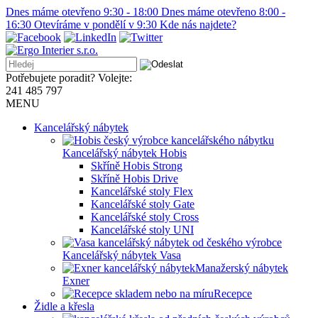
Dnes máme otevřeno 9:30 - 18:00
Dnes máme otevřeno 8:00 -
16:30
Otevíráme v pondělí v 9:30
Kde nás najdete?
Potřebujete poradit? Volejte:
241 485 797
MENU
Kancelářský nábytek
Kancelářský nábytek Hobis
Skříně Hobis Strong
Skříně Hobis Drive
Kancelářské stoly Flex
Kancelářské stoly Gate
Kancelářské stoly Cross
Kancelářské stoly UNI
Kancelářský nábytek Vasa
Manažerský nábytek
Exner
Recepce
Židle a křesla