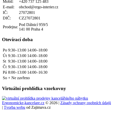
Mobil:
+420 737 125 483
E-mail:
obchod@ergo-interier.cz
IČ:
27072801
DIČ:
CZ27072801
Pod Dálnicí 959/5
Prodejna:
141 00 Praha 4
Otevírací doba
Po
9:30–13:00
14:00–18:00
Út
9:30–13:00
14:00–18:00
St
9:30–13:00
14:00–18:00
Čt
9:30–13:00
14:00–18:00
Pá
8:00–13:00
14:00–16:30
So + Ne zavřeno
Virtuální prohlídka vzorkovny
Ergonomicke-kancelare.cz
© 2026 |
Zásady ochrany osobních údajů
|
Tvorba webu
od Zajimava.cz