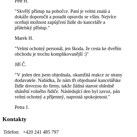
Petr H.
"Skvělý přístup na pobočce. Paní je velmi znalá a
dokáže doporučit a poradit opravdu se vším. Nejvíce
oceňuji možnost zapůjčení židle do kanceláře a
přátelský přístup."
Marek H.
"Velmi ochotný personál, jen škoda, že cesta ke dveřím
obchodu je trochu komplikovanější :)"
Jiří Č.
"V jeden den jsem objednala, okamžitá reakce ze strany
dodavatele. Nabídka, že nám tři objednané kancelářske
židle dovezou do firmy, takže žádná starost ohledně
shánění volného řidiče. Následující den byl zavoz, pán
velmi ochotný a příjemný, naprostá spokojenost."
Petra J.
Kontakty
Telefon:
+420 241 485 797