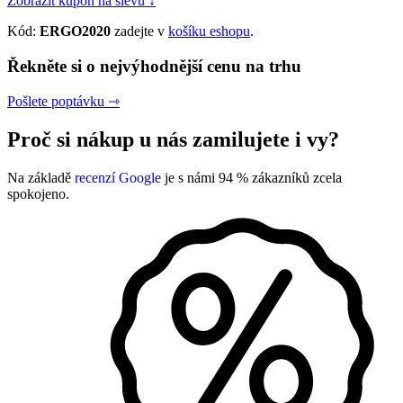
Zobrazit kupón na slevu ↓
Kód:
ERGO2020
zadejte v
košíku eshopu
.
Řekněte si o nejvýhodnější cenu na trhu
Pošlete poptávku ⇾
Proč si nákup u nás zamilujete i vy?
Na základě
recenzí Google
je s námi 94 % zákazníků zcela
spokojeno.