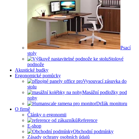
Psací
stoly
Stolové
podnože
Akustické budky
Ergonomické pomůcky
Vysouvací zásuvka do
stolu
Masážní podložky pod
nohy
Držák monitoru
O firmě
Články o ergonomii
Reference
E-shop
Obchodní podmínky
Zásady ochrany osobních údajů