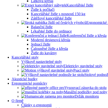
Látková křesla
Kancelářské židle
Židle k počítači
Kancelářské židle s nosností 150 kg
Zátěžové kancelářské židle
Ergonomické 
Balanční židle
Lékařské židle do ordinace
Konferenční židle a křesla
Moderní designová křesla
Jednací židle
Čalouněné židle a křesla
Židle do kavárny
Kancelářské stoly
Výškově nastavitelné stoly
Elektricky stavitelné stoly
Psací stoly
Stolové podno
Akustické budky
Ergonomické pomůcky
Vysouvací zásuvka do stolu
Masážní podložky pod nohy
Držák monitoru
O firmě
Články o ergonomii