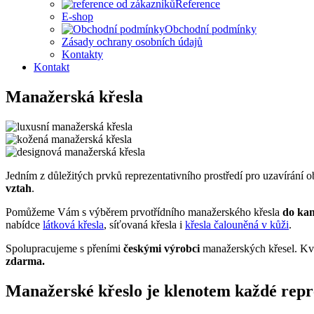
Reference
E-shop
Obchodní podmínky
Zásady ochrany osobních údajů
Kontakty
Kontakt
Manažerská křesla
Jedním z důležitých prvků reprezentativního prostředí pro uzavírání
vztah
.
Pomůžeme Vám s výběrem prvotřídního manažerského křesla
do kan
nabídce
látková křesla
, síťovaná křesla i
křesla čalouněná v kůži
.
Spolupracujeme s přeními
českými výrobci
manažerských křesel. Kva
zdarma.
Manažerské křeslo je klenotem každé repr