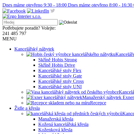
Dnes máme otevřeno 9:30 - 18:00
Dnes máme otevřeno 8:00 - 16:30
Potřebujete poradit? Volejte:
241 485 797
MENU
Kancelářský nábytek
Kancelář
Skříně Hobis Strong
Skříně Hobis Drive
Kancelářské stoly Flex
Kancelářské stoly Gate
Kancelářské stoly Cross
Kancelářské stoly UNI
Kancelá
Manažerský nábytek Exner
Recepce
Židle a křesla
Kance
Manažerská křesla
Kožená kancelářská křesla
Koženková křesla