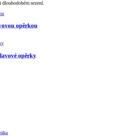
při dlouhodobém sezení.
avovou opěrkou
lavové opěrky