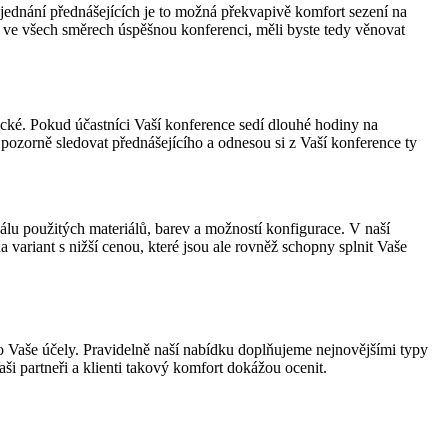
ednání přednášejících je to možná překvapivě komfort sezení na
 ve všech směrech úspěšnou konferenci, měli byste tedy věnovat
cké. Pokud účastníci Vaší konference sedí dlouhé hodiny na
ou pozorně sledovat přednášejícího a odnesou si z Vaší konference ty
álu použitých materiálů, barev a možností konfigurace. V naší
 variant s nižší cenou, které jsou ale rovněž schopny splnit Vaše
pro Vaše účely. Pravidelně naší nabídku doplňujeme nejnovějšími typy
aši partneři a klienti takový komfort dokážou ocenit.