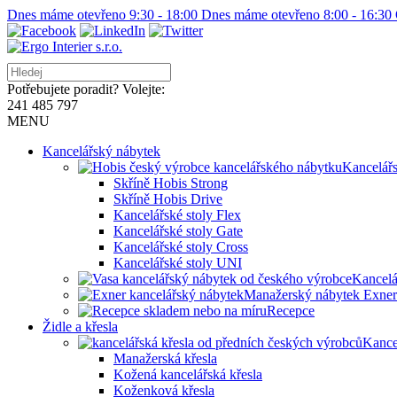
Dnes máme otevřeno 9:30 - 18:00
Dnes máme otevřeno 8:00 - 16:30
Potřebujete poradit? Volejte:
241 485 797
MENU
Kancelářský nábytek
Kancelář
Skříně Hobis Strong
Skříně Hobis Drive
Kancelářské stoly Flex
Kancelářské stoly Gate
Kancelářské stoly Cross
Kancelářské stoly UNI
Kancelá
Manažerský nábytek Exner
Recepce
Židle a křesla
Kance
Manažerská křesla
Kožená kancelářská křesla
Koženková křesla