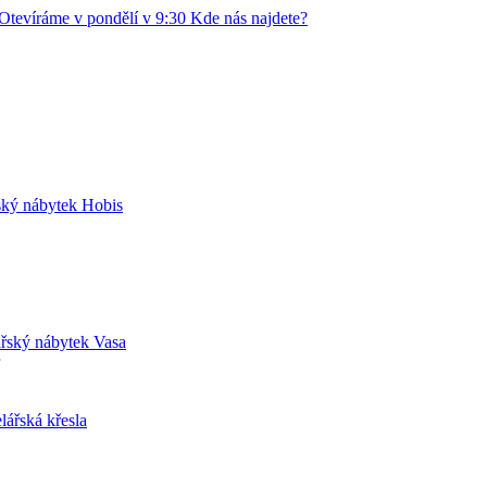
Otevíráme v pondělí v 9:30
Kde nás najdete?
ský nábytek Hobis
řský nábytek Vasa
lářská křesla