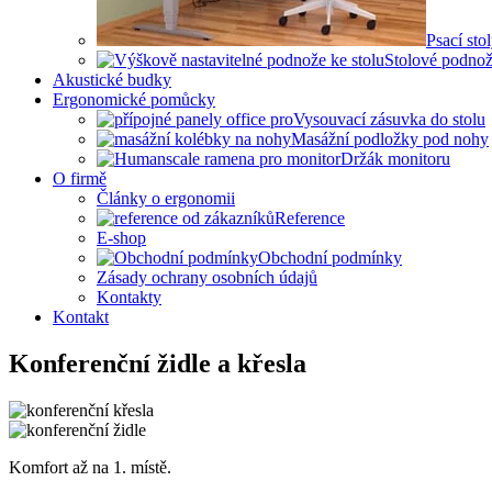
Psací sto
Stolové podno
Akustické budky
Ergonomické pomůcky
Vysouvací zásuvka do stolu
Masážní podložky pod nohy
Držák monitoru
O firmě
Články o ergonomii
Reference
E-shop
Obchodní podmínky
Zásady ochrany osobních údajů
Kontakty
Kontakt
Konferenční židle a křesla
Komfort až na 1. místě.