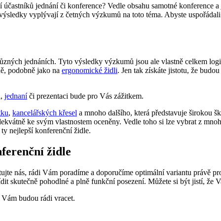
 účastníků jednání či konference? Vedle obsahu samotné konference a j
výsledky vyplývají z četných výzkumů na toto téma. Abyste uspořádali
různých jednáních. Tyto výsledky výzkumů jsou ale vlastně celkem logi
lně, podobně jako na
ergonomické židli
. Jen tak získáte jistotu, že bud
i,
jednaní
či prezentaci bude pro Vás zážitkem.
tku
,
kancelářských křesel
a mnoho dalšího, která představuje širokou šk
dekvátně ke svým vlastnostem oceněny. Vedle toho si lze vybrat z mnoha
y nejlepší konferenční židle.
erenční židle
ntaktujte nás, rádi Vám poradíme a doporučíme optimální variantu právě 
dit skutečně pohodlné a plně funkční posezení. Můžete si být jistí, že V
k Vám budou rádi vracet.