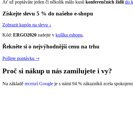
Ať už poptáváte jeden či několik málo kusů
konferenčních židlí
do 
Získejte slevu 5 % do našeho e-shopu
Zobrazit kupón na slevu ↓
Kód:
ERGO2020
zadejte v
košíku eshopu
.
Řekněte si o nejvýhodnější cenu na trhu
Pošlete poptávku ⇾
Proč si nákup u nás zamilujete i vy?
Na základě
recenzí Google
je s námi 94 % zákazníků zcela spokojeno