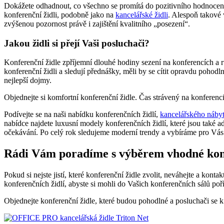
Dokážete odhadnout, co všechno se promítá do pozitivního hodnocení
konferenční židli, podobně jako na
kancelářské židli
. Alespoň takové 
zvýšenou pozornost právě i zajištění kvalitního „posezení“.
Jakou židli si přejí Vaši posluchači?
Konferenční židle zpříjemní dlouhé hodiny sezení na konferencích a 
konferenční židli a sledují přednášky, měli by se cítit opravdu pohod
nejlepší dojmy.
Objednejte si komfortní konferenční židle. Čas strávený na konferenc
Podívejte se na naši nabídku konferenčních židlí,
kancelářského náby
nabídce najdete luxusní modely konferenčních židlí, které jsou také a
očekávání. Po celý rok sledujeme moderní trendy a vybíráme pro Vás t
Rádi Vám poradíme s výběrem vhodné konf
Pokud si nejste jistí, které konferenční židle zvolit, neváhejte a ko
konferenčních židlí, abyste si mohli do Vašich konferenčních sálů poří
Objednejte konferenční židle, které budou pohodlné a posluchači se 