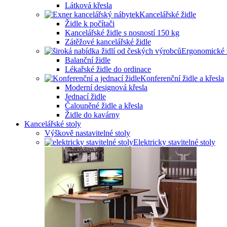
Látková křesla
Kancelářské židle
Židle k počítači
Kancelářské židle s nosností 150 kg
Zátěžové kancelářské židle
Ergonomické 
Balanční židle
Lékařské židle do ordinace
Konferenční židle a křesla
Moderní designová křesla
Jednací židle
Čalouněné židle a křesla
Židle do kavárny
Kancelářské stoly
Výškově nastavitelné stoly
Elektricky stavitelné stoly