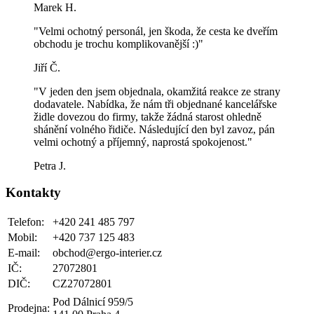
Marek H.
"Velmi ochotný personál, jen škoda, že cesta ke dveřím
obchodu je trochu komplikovanější :)"
Jiří Č.
"V jeden den jsem objednala, okamžitá reakce ze strany
dodavatele. Nabídka, že nám tři objednané kancelářske
židle dovezou do firmy, takže žádná starost ohledně
shánění volného řidiče. Následující den byl zavoz, pán
velmi ochotný a příjemný, naprostá spokojenost."
Petra J.
Kontakty
Telefon:
+420 241 485 797
Mobil:
+420 737 125 483
E-mail:
obchod@ergo-interier.cz
IČ:
27072801
DIČ:
CZ27072801
Pod Dálnicí 959/5
Prodejna: