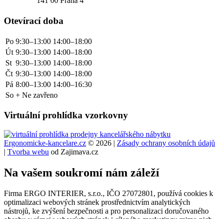
141 00 Praha 4
Otevírací doba
Po
9:30–13:00
14:00–18:00
Út
9:30–13:00
14:00–18:00
St
9:30–13:00
14:00–18:00
Čt
9:30–13:00
14:00–18:00
Pá
8:00–13:00
14:00–16:30
So + Ne zavřeno
Virtuální prohlídka vzorkovny
Ergonomicke-kancelare.cz
© 2026 |
Zásady ochrany osobních údajů
|
Tvorba webu
od Zajimava.cz
Na vašem soukromí nám záleží
Firma ERGO INTERIER, s.r.o., IČO 27072801, používá cookies k
optimalizaci webových stránek prostřednictvím analytických
nástrojů, ke zvýšení bezpečnosti a pro personalizaci doručovaného