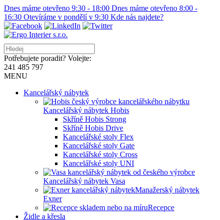
Dnes máme otevřeno 9:30 - 18:00
Dnes máme otevřeno 8:00 -
16:30
Otevíráme v pondělí v 9:30
Kde nás najdete?
Potřebujete poradit? Volejte:
241 485 797
MENU
Kancelářský nábytek
Kancelářský nábytek Hobis
Skříně Hobis Strong
Skříně Hobis Drive
Kancelářské stoly Flex
Kancelářské stoly Gate
Kancelářské stoly Cross
Kancelářské stoly UNI
Kancelářský nábytek Vasa
Manažerský nábytek
Exner
Recepce
Židle a křesla