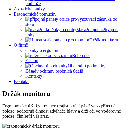
podnože
Akustické budky
Ergonomické pomůcky
Vysouvací zásuvka do
stolu
Masážní podložky pod
nohy
Držák monitoru
O firmě
Články o ergonomii
Reference
E-shop
Obchodní podmínky
Zásady ochrany osobních údajů
Kontakty
Kontakt
Držák monitoru
Ergonomické držáky monitoru zajistí krční páteř ve vzpřímené
poloze, podporují činnost zdvihače hlavy a drží oči ve vodorovné
poloze, čím šetří váš zrak.