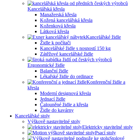
Kancelářská křesla
Manažerská křesla
Kožená kancelářská křesla
Koženková křesla
Látková křesla
Kancelářské židle
Židle k počítači
Kancelářské židle s nosností 150 kg
Zátěžové kancelářské židle
Ergonomické židle
Balanční židle
Lékařské židle do ordinace
Konferenční židle a
křesla
Moderní designová křesla
Jednací židle
Čalouněné židle a křesla
Židle do kavárny
Kancelářské stoly
Výškově nastavitelné stoly
Elektricky stavitelné stoly
Psací stoly
Stolové