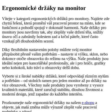
Ergonomické držáky na monitor
Vítejte v kategorii ergonomických držáků pro monitory. Najdete zde
chytrá řešení, která promění váš pracovní prostor na místo, kde se
funkčnost a pohodlí spojují v dokonalé harmonii. Naše držáky pro
monitory jsou navrženy tak, aby zlepšily vaše držení těla, snížily
únavu očí a zabránily bolestem zad a krční páteře, které často
vznikají při dlouhodobém sezení.
Díky flexibilním nastavením polohy můžete svůj monitor
přizpůsobit přesně vašim potřebám – nastavte si výšku, sklon, nebo
dokonce otočte obrazovku do režimu na výšku. Naše produkty jsou
ideální nejen pro kancelářské profesionály, ale i pro hráče, grafiky
nebo kohokoli, kdo tráví u obrazovky delší dobu.
Vyberte si z široké nabídky držáků, které odpovídají různým stylům
a potřebám – od stolních ramen pro jeden monitor až po držáky na
více obrazovek. Všechny naše produkty jsou vyrobeny z vysoce
kvalitních materiálů, které zaručují stabilitu, dlouhou životnost a
moderní design, jenž zapadne do každého interiéru.
Prozkoumejte naše ergonomické držáky na našem
e-shopu
a
objevte, jak malá změna může výrazně zlepšit vaše pracovní
podmínky a zdraví.