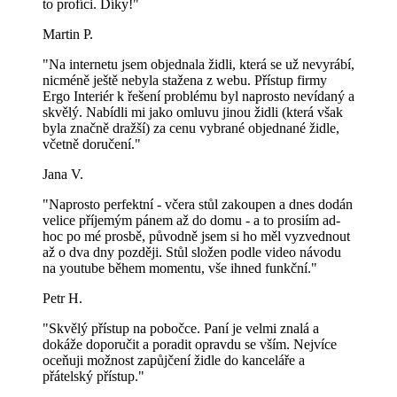
to profíci. Díky!"
Martin P.
"Na internetu jsem objednala židli, která se už nevyrábí,
nicméně ještě nebyla stažena z webu. Přístup firmy
Ergo Interiér k řešení problému byl naprosto nevídaný a
skvělý. Nabídli mi jako omluvu jinou židli (která však
byla značně dražší) za cenu vybrané objednané židle,
včetně doručení."
Jana V.
"Naprosto perfektní - včera stůl zakoupen a dnes dodán
velice příjemým pánem až do domu - a to prosiím ad-
hoc po mé prosbě, původně jsem si ho měl vyzvednout
až o dva dny později. Stůl složen podle video návodu
na youtube během momentu, vše ihned funkční."
Petr H.
"Skvělý přístup na pobočce. Paní je velmi znalá a
dokáže doporučit a poradit opravdu se vším. Nejvíce
oceňuji možnost zapůjčení židle do kanceláře a
přátelský přístup."