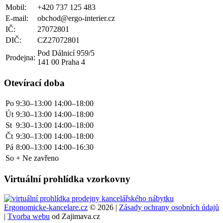
Mobil:
+420 737 125 483
E-mail:
obchod@ergo-interier.cz
IČ:
27072801
DIČ:
CZ27072801
Pod Dálnicí 959/5
Prodejna:
141 00 Praha 4
Otevírací doba
Po
9:30–13:00
14:00–18:00
Út
9:30–13:00
14:00–18:00
St
9:30–13:00
14:00–18:00
Čt
9:30–13:00
14:00–18:00
Pá
8:00–13:00
14:00–16:30
So + Ne zavřeno
Virtuální prohlídka vzorkovny
Ergonomicke-kancelare.cz
© 2026 |
Zásady ochrany osobních údajů
|
Tvorba webu
od Zajimava.cz