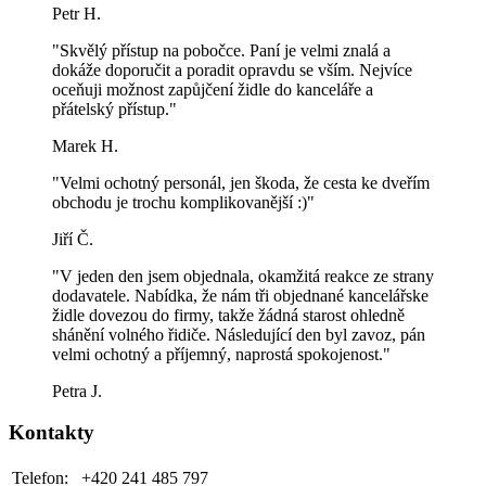
Petr H.
"Skvělý přístup na pobočce. Paní je velmi znalá a
dokáže doporučit a poradit opravdu se vším. Nejvíce
oceňuji možnost zapůjčení židle do kanceláře a
přátelský přístup."
Marek H.
"Velmi ochotný personál, jen škoda, že cesta ke dveřím
obchodu je trochu komplikovanější :)"
Jiří Č.
"V jeden den jsem objednala, okamžitá reakce ze strany
dodavatele. Nabídka, že nám tři objednané kancelářske
židle dovezou do firmy, takže žádná starost ohledně
shánění volného řidiče. Následující den byl zavoz, pán
velmi ochotný a příjemný, naprostá spokojenost."
Petra J.
Kontakty
Telefon:
+420 241 485 797