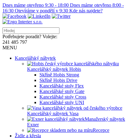
Dnes máme otevřeno 9:30 - 18:00
Dnes máme otevřeno 8:00 -
16:30
Otevíráme v pondělí v 9:30
Kde nás najdete?
Potřebujete poradit? Volejte:
241 485 797
MENU
Kancelářský nábytek
Kancelářský nábytek Hobis
Skříně Hobis Strong
Skříně Hobis Drive
Kancelářské stoly Flex
Kancelářské stoly Gate
Kancelářské stoly Cross
Kancelářské stoly UNI
Kancelářský nábytek Vasa
Manažerský nábytek
Exner
Recepce
Židle a křesla