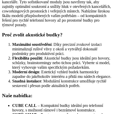
kanceláře. Tyto sofistikované moduly jsou navrženy tak, aby
zajistily optimální soukromí a snížily hluk v otevřených kancelářích,
coworkingových prostorách i veřejných místech. Nabízíme širokou
škálu modelů přizpůsobených vašim potřebám – od kompaktních
řešení pro rychlé telefonní hovory až po prostorné budky pro
týmové porady.
Proč zvolit akustické budky?
Maximální soustředění
: Díky precizní zvukové izolaci
minimalizují rušivé vlivy z okolí a vytvářejí dokonalé
podmínky pro produktivní práci.
Flexibilita použití
: Akustické budky jsou ideální pro hovory,
schůzky, brainstormingy nebo tichou práci. Vyberte si model,
který vyhovuje vašim specifickým požadavkům.
Moderní design
: Estetický vzhled budek harmonicky
zapadne do jakéhokoliv interiéru a přidá mu nádech elegance.
Snadná instalace
: Modulární konstrukce umožňuje rychlé
sestavení i přesun podle aktuálních potřeb.
Naše nabídka:
CUBE CALL
– Kompaktní budky ideální pro telefonní
hovory, s možností rámové i bezrámové konstrukce.