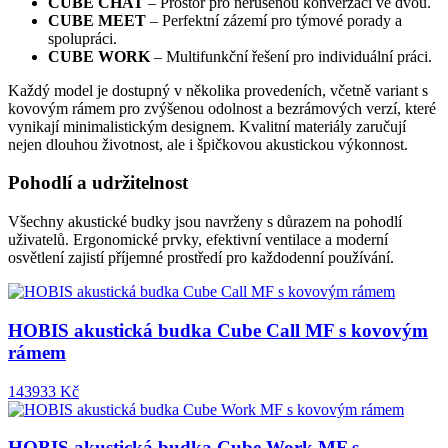
CUBE CHAT
– Prostor pro nerušenou konverzaci ve dvou.
CUBE MEET
– Perfektní zázemí pro týmové porady a
spolupráci.
CUBE WORK
– Multifunkční řešení pro individuální práci.
Každý model je dostupný v několika provedeních, včetně variant s
kovovým rámem pro zvýšenou odolnost a bezrámových verzí, které
vynikají minimalistickým designem. Kvalitní materiály zaručují
nejen dlouhou životnost, ale i špičkovou akustickou výkonnost.
Pohodlí a udržitelnost
Všechny akustické budky jsou navrženy s důrazem na pohodlí
uživatelů. Ergonomické prvky, efektivní ventilace a moderní
osvětlení zajistí příjemné prostředí pro každodenní používání.
HOBIS akustická budka Cube Call MF s kovovým
rámem
143933 Kč
HOBIS akustická budka Cube Work MF s