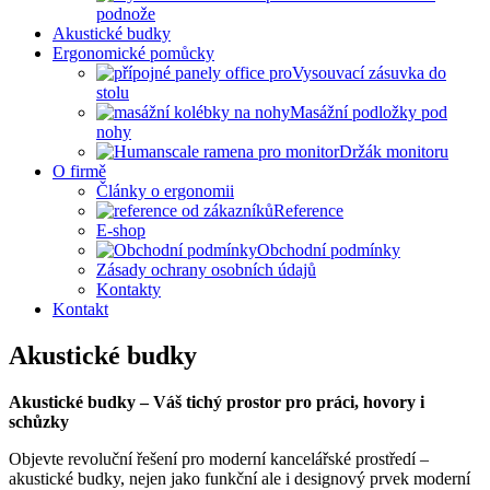
podnože
Akustické budky
Ergonomické pomůcky
Vysouvací zásuvka do
stolu
Masážní podložky pod
nohy
Držák monitoru
O firmě
Články o ergonomii
Reference
E-shop
Obchodní podmínky
Zásady ochrany osobních údajů
Kontakty
Kontakt
Akustické budky
Akustické budky – Váš tichý prostor pro práci, hovory i
schůzky
Objevte revoluční řešení pro moderní kancelářské prostředí –
akustické budky, nejen jako funkční ale i designový prvek moderní