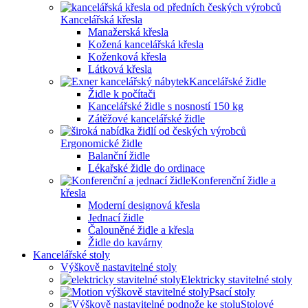
Kancelářská křesla
Manažerská křesla
Kožená kancelářská křesla
Koženková křesla
Látková křesla
Kancelářské židle
Židle k počítači
Kancelářské židle s nosností 150 kg
Zátěžové kancelářské židle
Ergonomické židle
Balanční židle
Lékařské židle do ordinace
Konferenční židle a
křesla
Moderní designová křesla
Jednací židle
Čalouněné židle a křesla
Židle do kavárny
Kancelářské stoly
Výškově nastavitelné stoly
Elektricky stavitelné stoly
Psací stoly
Stolové