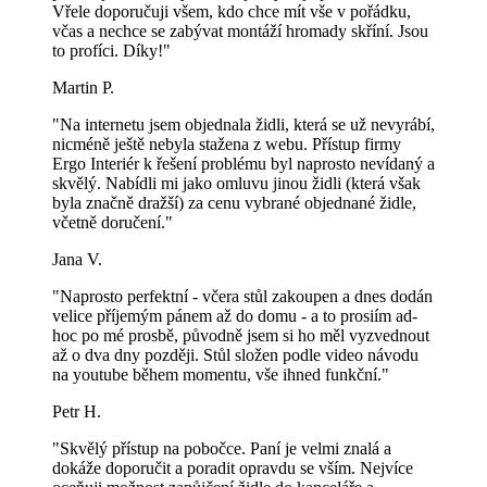
Vřele doporučuji všem, kdo chce mít vše v pořádku,
včas a nechce se zabývat montáží hromady skříní. Jsou
to profíci. Díky!"
Martin P.
"Na internetu jsem objednala židli, která se už nevyrábí,
nicméně ještě nebyla stažena z webu. Přístup firmy
Ergo Interiér k řešení problému byl naprosto nevídaný a
skvělý. Nabídli mi jako omluvu jinou židli (která však
byla značně dražší) za cenu vybrané objednané židle,
včetně doručení."
Jana V.
"Naprosto perfektní - včera stůl zakoupen a dnes dodán
velice příjemým pánem až do domu - a to prosiím ad-
hoc po mé prosbě, původně jsem si ho měl vyzvednout
až o dva dny později. Stůl složen podle video návodu
na youtube během momentu, vše ihned funkční."
Petr H.
"Skvělý přístup na pobočce. Paní je velmi znalá a
dokáže doporučit a poradit opravdu se vším. Nejvíce