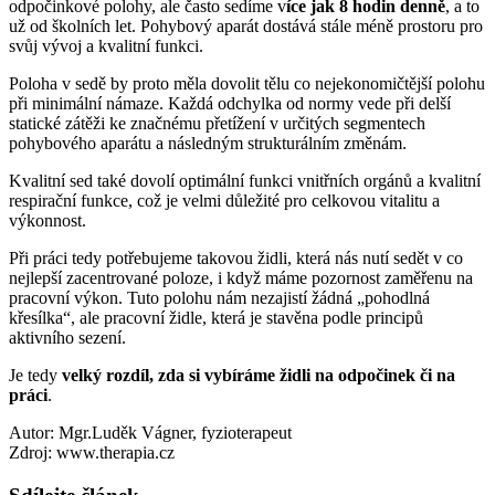
odpočinkové polohy, ale často sedíme v
íce jak 8 hodin denně
, a to
už od školních let. Pohybový aparát dostává stále méně prostoru pro
svůj vývoj a kvalitní funkci.
Poloha v sedě by proto měla dovolit tělu co nejekonomičtější polohu
při minimální námaze. Každá odchylka od normy vede při delší
statické zátěži ke značnému přetížení v určitých segmentech
pohybového aparátu a následným strukturálním změnám.
Kvalitní sed také dovolí optimální funkci vnitřních orgánů a kvalitní
respirační funkce, což je velmi důležité pro celkovou vitalitu a
výkonnost.
Při práci tedy potřebujeme takovou židli, která nás nutí sedět v co
nejlepší zacentrované poloze, i když máme pozornost zaměřenu na
pracovní výkon. Tuto polohu nám nezajistí žádná „pohodlná
křesílka“, ale pracovní židle, která je stavěna podle principů
aktivního sezení.
Je tedy
velký rozdíl, zda si vybíráme židli na odpočinek či na
práci
.
Autor: Mgr.Luděk Vágner, fyzioterapeut
Zdroj: www.therapia.cz