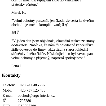
oceňuji možnost zapůjčení židle do kanceláře a
přátelský přístup."
Marek H.
"Velmi ochotný personál, jen škoda, že cesta ke dveřím
obchodu je trochu komplikovanější :)"
Jiří Č.
"V jeden den jsem objednala, okamžitá reakce ze strany
dodavatele. Nabídka, že nám tři objednané kancelářske
židle dovezou do firmy, takže žádná starost ohledně
shánění volného řidiče. Následující den byl zavoz, pán
velmi ochotný a příjemný, naprostá spokojenost."
Petra J.
Kontakty
Telefon:
+420 241 485 797
Mobil:
+420 737 125 483
E-mail:
obchod@ergo-interier.cz
IČ:
27072801
DIČ:
CZ27072801