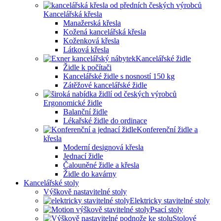
Kancelářská křesla
Manažerská křesla
Kožená kancelářská křesla
Koženková křesla
Látková křesla
Kancelářské židle
Židle k počítači
Kancelářské židle s nosností 150 kg
Zátěžové kancelářské židle
Ergonomické židle
Balanční židle
Lékařské židle do ordinace
Konferenční židle a
křesla
Moderní designová křesla
Jednací židle
Čalouněné židle a křesla
Židle do kavárny
Kancelářské stoly
Výškově nastavitelné stoly
Elektricky stavitelné stoly
Psací stoly
Stolové