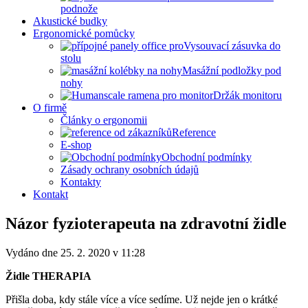
podnože
Akustické budky
Ergonomické pomůcky
Vysouvací zásuvka do
stolu
Masážní podložky pod
nohy
Držák monitoru
O firmě
Články o ergonomii
Reference
E-shop
Obchodní podmínky
Zásady ochrany osobních údajů
Kontakty
Kontakt
Názor fyzioterapeuta na zdravotní židle
Vydáno dne 25. 2. 2020 v 11:28
Židle THERAPIA
Přišla doba, kdy stále více a více sedíme. Už nejde jen o krátké