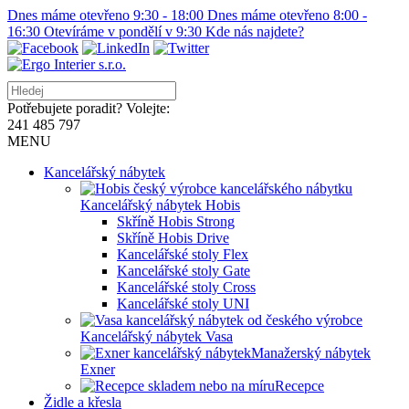
Dnes máme otevřeno 9:30 - 18:00
Dnes máme otevřeno 8:00 -
16:30
Otevíráme v pondělí v 9:30
Kde nás najdete?
Potřebujete poradit? Volejte:
241 485 797
MENU
Kancelářský nábytek
Kancelářský nábytek Hobis
Skříně Hobis Strong
Skříně Hobis Drive
Kancelářské stoly Flex
Kancelářské stoly Gate
Kancelářské stoly Cross
Kancelářské stoly UNI
Kancelářský nábytek Vasa
Manažerský nábytek
Exner
Recepce
Židle a křesla