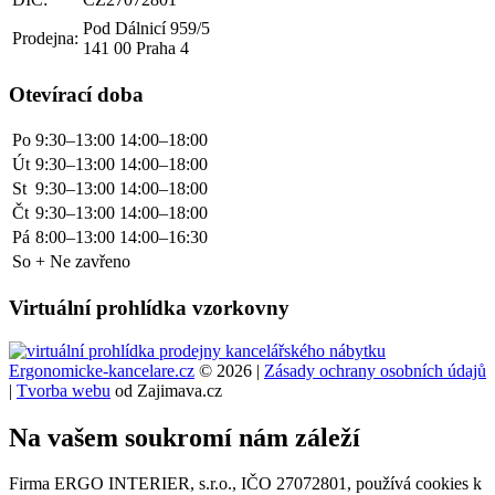
Pod Dálnicí 959/5
Prodejna:
141 00 Praha 4
Otevírací doba
Po
9:30–13:00
14:00–18:00
Út
9:30–13:00
14:00–18:00
St
9:30–13:00
14:00–18:00
Čt
9:30–13:00
14:00–18:00
Pá
8:00–13:00
14:00–16:30
So + Ne zavřeno
Virtuální prohlídka vzorkovny
Ergonomicke-kancelare.cz
© 2026 |
Zásady ochrany osobních údajů
|
Tvorba webu
od Zajimava.cz
Na vašem soukromí nám záleží
Firma ERGO INTERIER, s.r.o., IČO 27072801, používá cookies k