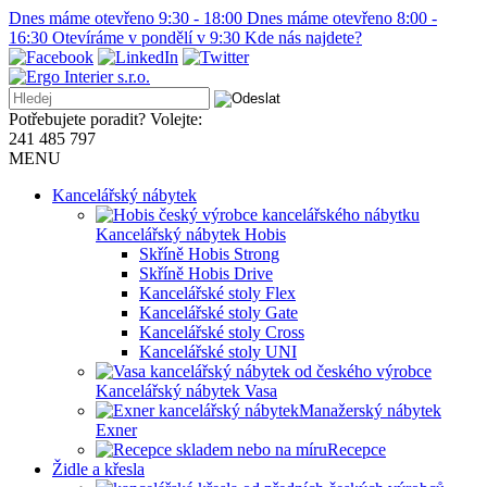
Dnes máme otevřeno 9:30 - 18:00
Dnes máme otevřeno 8:00 -
16:30
Otevíráme v pondělí v 9:30
Kde nás najdete?
Potřebujete poradit? Volejte:
241 485 797
MENU
Kancelářský nábytek
Kancelářský nábytek Hobis
Skříně Hobis Strong
Skříně Hobis Drive
Kancelářské stoly Flex
Kancelářské stoly Gate
Kancelářské stoly Cross
Kancelářské stoly UNI
Kancelářský nábytek Vasa
Manažerský nábytek
Exner
Recepce
Židle a křesla