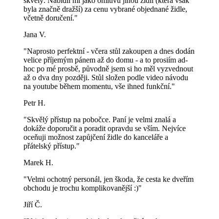
skvělý. Nabídli mi jako omluvu jinou židli (která však
byla značně dražší) za cenu vybrané objednané židle,
včetně doručení."
Jana V.
"Naprosto perfektní - včera stůl zakoupen a dnes dodán
velice příjemým pánem až do domu - a to prosiím ad-
hoc po mé prosbě, původně jsem si ho měl vyzvednout
až o dva dny později. Stůl složen podle video návodu
na youtube během momentu, vše ihned funkční."
Petr H.
"Skvělý přístup na pobočce. Paní je velmi znalá a
dokáže doporučit a poradit opravdu se vším. Nejvíce
oceňuji možnost zapůjčení židle do kanceláře a
přátelský přístup."
Marek H.
"Velmi ochotný personál, jen škoda, že cesta ke dveřím
obchodu je trochu komplikovanější :)"
Jiří Č.