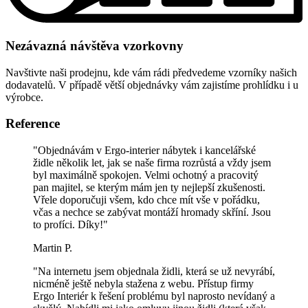
Nezávazná návštěva vzorkovny
Navštivte naši prodejnu, kde vám rádi předvedeme vzorníky našich
dodavatelů. V případě větší objednávky vám zajistíme prohlídku i u
výrobce.
Reference
"Objednávám v Ergo-interier nábytek i kancelářské
židle několik let, jak se naše firma rozrůstá a vždy jsem
byl maximálně spokojen. Velmi ochotný a pracovitý
pan majitel, se kterým mám jen ty nejlepší zkušenosti.
Vřele doporučuji všem, kdo chce mít vše v pořádku,
včas a nechce se zabývat montáží hromady skříní. Jsou
to profíci. Díky!"
Martin P.
"Na internetu jsem objednala židli, která se už nevyrábí,
nicméně ještě nebyla stažena z webu. Přístup firmy
Ergo Interiér k řešení problému byl naprosto nevídaný a