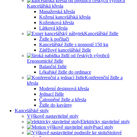
Kancelářská křesla
Manažerská křesla
Kožená kancelářská křesla
Koženková křesla
Látková křesla
Kancelářské židle
Židle k počítači
Kancelářské židle s nosností 150 kg
Zátěžové kancelářské židle
Ergonomické židle
Balanční židle
Lékařské židle do ordinace
Konferenční židle a
křesla
Moderní designová křesla
Jednací židle
Čalouněné židle a křesla
Židle do kavárny
Kancelářské stoly
Výškově nastavitelné stoly
Elektricky stavitelné stoly
Psací stoly
Stolové