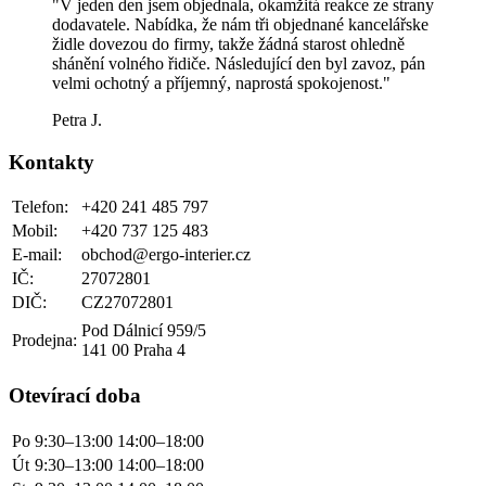
"V jeden den jsem objednala, okamžitá reakce ze strany
dodavatele. Nabídka, že nám tři objednané kancelářske
židle dovezou do firmy, takže žádná starost ohledně
shánění volného řidiče. Následující den byl zavoz, pán
velmi ochotný a příjemný, naprostá spokojenost."
Petra J.
Kontakty
Telefon:
+420 241 485 797
Mobil:
+420 737 125 483
E-mail:
obchod@ergo-interier.cz
IČ:
27072801
DIČ:
CZ27072801
Pod Dálnicí 959/5
Prodejna:
141 00 Praha 4
Otevírací doba
Po
9:30–13:00
14:00–18:00
Út
9:30–13:00
14:00–18:00