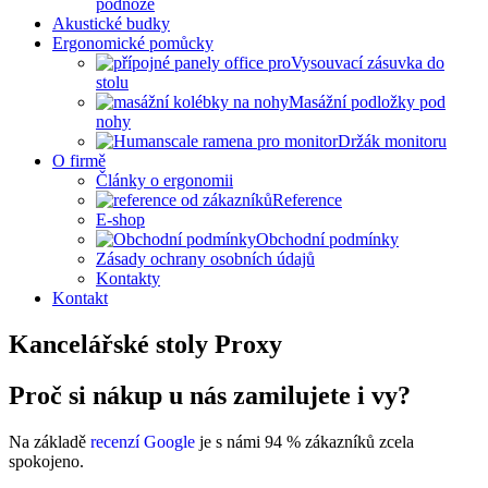
podnože
Akustické budky
Ergonomické pomůcky
Vysouvací zásuvka do
stolu
Masážní podložky pod
nohy
Držák monitoru
O firmě
Články o ergonomii
Reference
E-shop
Obchodní podmínky
Zásady ochrany osobních údajů
Kontakty
Kontakt
Kancelářské stoly Proxy
Proč si nákup u nás zamilujete i vy?
Na základě
recenzí Google
je s námi 94 % zákazníků zcela
spokojeno.