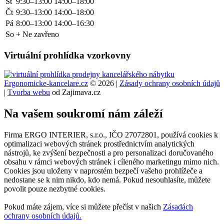
St
9:30–13:00
14:00–18:00
Čt
9:30–13:00
14:00–18:00
Pá
8:00–13:00
14:00–16:30
So + Ne zavřeno
Virtuální prohlídka vzorkovny
Ergonomicke-kancelare.cz
© 2026 |
Zásady ochrany osobních údajů
|
Tvorba webu
od Zajimava.cz
Na vašem soukromí nám záleží
Firma ERGO INTERIER, s.r.o., IČO 27072801, používá cookies k
optimalizaci webových stránek prostřednictvím analytických
nástrojů, ke zvýšení bezpečnosti a pro personalizaci doručovaného
obsahu v rámci webových stránek i cíleného marketingu mimo nich.
Cookies jsou uloženy v naprostém bezpečí vašeho prohlížeče a
nedostane se k nim nikdo, kdo nemá. Pokud nesouhlasíte, můžete
povolit pouze nezbytné
cookies.
Pokud máte zájem, více si můžete přečíst v našich
Zásadách
ochrany osobních údajů.