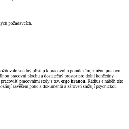
ckých požadavcích.
li umožňovalo snadný přístup k pracovním pomůckám, změnu pracovní
lnou pracovní plochu a dostatečný prostor pro dolní končetiny.
racovišť pracovními stoly s tzv.
ergo hranou
. Rádius a náběh této
ožňují zavěšení polic a dokumentů a zároveň snižují psychickou