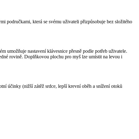
ými područkami, která se svému uživateli přizpůsobuje bez složitého
ém umožňuje nastavení klávesnice přesně podle potřeb uživatele.
v jedné rovině. Doplňkovou plochu pro myš lze umístit na levou i
í účinky (nižší zátěž srdce, lepší krevní oběh a snížení otoků