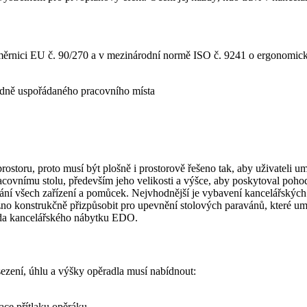
e směrnici EU č. 90/270 a v mezinárodní normě ISO č. 9241 o ergonomi
odně uspořádaného pracovního místa
prostoru, proto musí být plošně i prostorově řešeno tak, aby uživate
acovnímu stolu, především jeho velikosti a výšce, aby poskytoval pohod
í všech zařízení a pomůcek. Nejvhodnější je vybavení kancelářských p
o konstrukčně přizpůsobit pro upevnění stolových paravánů, které um
řada kancelářského nábytku EDO.
zení, úhlu a výšky opěradla musí nabídnout:
ace přítlaku opěráku