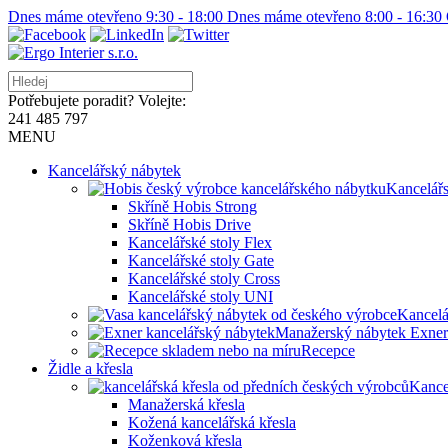
Dnes máme otevřeno 9:30 - 18:00
Dnes máme otevřeno 8:00 - 16:30
Potřebujete poradit? Volejte:
241 485 797
MENU
Kancelářský nábytek
Kancelář
Skříně Hobis Strong
Skříně Hobis Drive
Kancelářské stoly Flex
Kancelářské stoly Gate
Kancelářské stoly Cross
Kancelářské stoly UNI
Kancelá
Manažerský nábytek Exner
Recepce
Židle a křesla
Kance
Manažerská křesla
Kožená kancelářská křesla
Koženková křesla