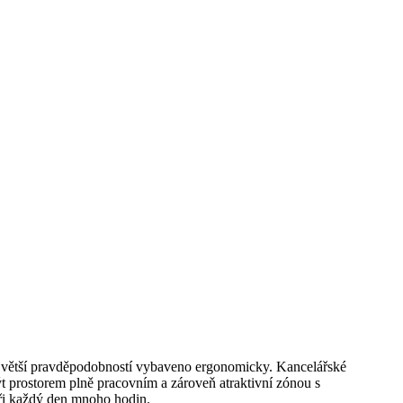
 největší pravděpodobností vybaveno ergonomicky. Kancelářské
t prostorem plně pracovním a zároveň atraktivní zónou s
áři každý den mnoho hodin.