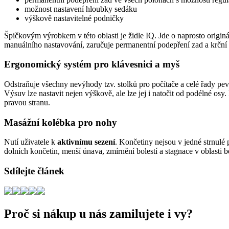
možnost nastavení hloubky sedáku
výškově nastavitelné podničky
Špičkovým výrobkem v této oblasti je židle IQ. Jde o naprosto origin
manuálního nastavování, zaručuje permanentní podepření zad a krční 
Ergonomický systém pro klávesnici a myš
Odstraňuje všechny nevýhody tzv. stolků pro počítače a celé řady p
Výsuv lze nastavit nejen výškově, ale lze jej i natočit od podélné osy
pravou stranu.
Masážní kolébka pro nohy
Nutí uživatele k
aktivnímu sezení
. Končetiny nejsou v jedné strnulé
dolních končetin, menší únava, zmírnění bolestí a stagnace v oblasti b
Sdílejte článek
Proč si nákup u nás zamilujete i vy?