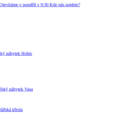
Otevíráme v pondělí v 9:30
Kde nás najdete?
ský nábytek Hobis
řský nábytek Vasa
lářská křesla