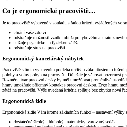
Co je ergonomické pracoviště…
Je to pracoviště vybavené v souladu s řadou kritérií vyjádřených v
chrání vaše zdraví
odstraňuje možnosti vzniku obtíží pohybového aparátu z nevh
snižuje psychickou a fyzickou zátěž
odstraňuje stres na pracovišti
Ergonomický kancelářský nábytek
Pracoviště s tímto vybavením podléhá určitým zákonitostem o řešení 
polohy a volný pohyb na pracovišti. Důležité je věnovat pozornost pr
Rozměr a tvar pracovní desky by měl umožňovat proměnlivé uspořádán
hrany umožňuje příjemný kontakt s pracovní deskou. Ergo hranu možn
zátěž na pracovišti. Výše uvedená kritéria splňuje bez zbytku nová 
Ergonomická židle
Ergonomická židle Vám kromě základních funkcí – nastavení výšky se
dostatečně široký a hluboký anatomicky tvarovaný sedák
permanentní podepření zad ve všech polohách s možností regul