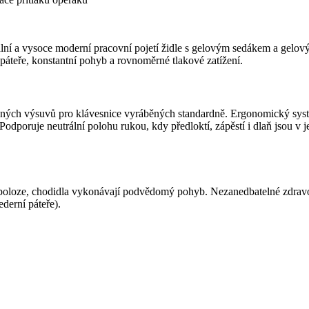
ální a vysoce moderní pracovní pojetí židle s gelovým sedákem a gelov
páteře, konstantní pohyb a rovnoměrné tlakové zatížení.
evných výsuvů pro klávesnice vyráběných standardně. Ergonomický syst
. Podporuje neutrální polohu rukou, kdy předloktí, zápěstí i dlaň jsou 
 poloze, chodidla vykonávají podvědomý pohyb. Nezanedbatelné zdravotn
ederní páteře).