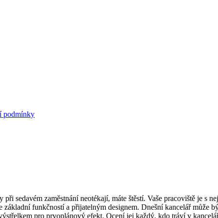
í podmínky
y při sedavém zaměstnání neotékají, máte štěstí. Vaše pracoviště je s
e základní funkčností a přijatelným designem. Dnešní kancelář může bý
střelkem pro prvoplánový efekt. Ocení jej každý, kdo tráví v kancel