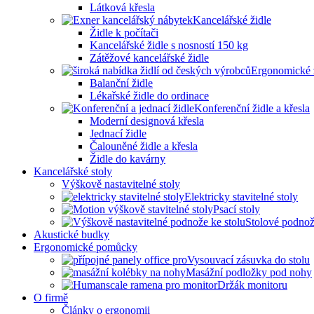
Látková křesla
Kancelářské židle
Židle k počítači
Kancelářské židle s nosností 150 kg
Zátěžové kancelářské židle
Ergonomické 
Balanční židle
Lékařské židle do ordinace
Konferenční židle a křesla
Moderní designová křesla
Jednací židle
Čalouněné židle a křesla
Židle do kavárny
Kancelářské stoly
Výškově nastavitelné stoly
Elektricky stavitelné stoly
Psací stoly
Stolové podno
Akustické budky
Ergonomické pomůcky
Vysouvací zásuvka do stolu
Masážní podložky pod nohy
Držák monitoru
O firmě
Články o ergonomii